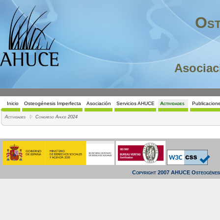
Ost
Asociac
Inicio
Osteogénesis Imperfecta
Asociación
Servicios AHUCE
Actividades
Publicacion
Actividades
Congreso Ahuce 2024
Copyright 2007 AHUCE Osteogénesi