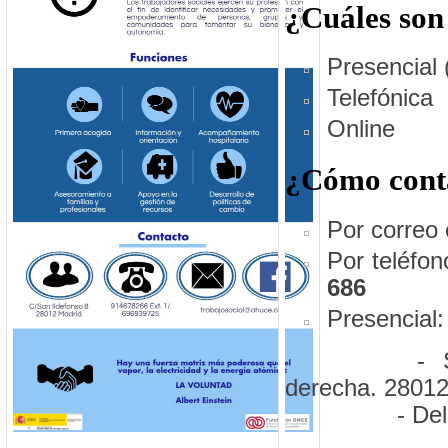
¿
C
uáles son
Presencial (
Telefónica
Online
¿Cómo conta
Por correo 
Por teléfon
686
Presencial:
- 
derecha. 28012
- De