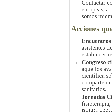
Contactar c
europeas, a 
somos miemb
Acciones qu
Encuentros 
asistentes t
establecer r
Congreso
c
aquellos av
científica s
comparten ex
sanitarios.
Jornadas Ci
fisioterapia,
Publicació