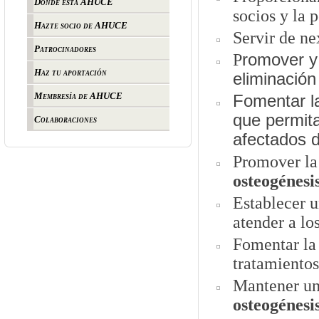
Dónde está AHUCE
socios y la 
Hazte socio de AHUCE
Servir de ne
Patrocinadores
P
romover y 
Haz tu aportación
eliminación
Membresía de AHUCE
Fomentar la
que permita
Colaboraciones
afectados 
Promover la 
osteogéne
si
Establecer u
atender a lo
Fomentar la 
tratamientos
Mantener u
osteogénesi