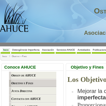
Ost
Asociac
Inicio
Osteogénesis Imperfecta
Asociación
Servicios AHUCE
Actividades
Publicacio
Inicio
Objetivo y Fines
Conoce AHUCE
Objetivo y Fines
Origen de AHUCE
Los Objetiv
Objetivo y Fines
Mejorar la 
Junta Directiva
imperfecta
Contacta con AHUCE
Proporciona