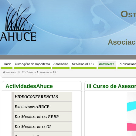
Ost
Asociac
Inicio
Osteogénesis Imperfecta
Asociación
Servicios AHUCE
Actividades
Publicacion
Actividades
III Curso de Formacion en OI
ActividadesAhuce
III Curso de Aseso
VIDEOCONFERENCIAS
Encuentros AHUCE
Día Mundial de las EERR
Día Mundial de la OI